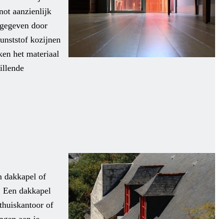
not aanzienlijk
ngegeven door
unststof kozijnen
ken het materiaal
illende
n dakkapel of
. Een dakkapel
thuiskantoor of