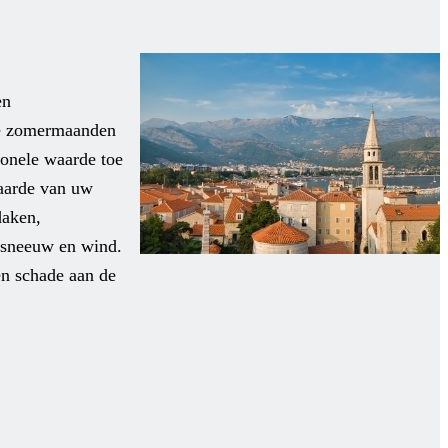
en
me zomermaanden
ionele waarde toe
waarde van uw
daken,
s sneeuw en wind.
en schade aan de