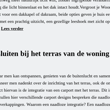
lweg meer natuurlijk licht wilt, zonder ingrijpende veranderi
ng die licht binnenlaat en het dak intact houdt.Vergroot je Wo
 voor een dakkapel of dakraam, beide opties geven je huis een 
t een prachtig uitzicht, een gezellige leeshoek met zicht op 
Lees verder
luiten bij het terras van de woning
waar men kan ontspannen, genieten van de buitenlucht en sam
nneer men nadenkt over de inrichting van het terras, ook de 
t hiervan is de integratie van een carport met het terras. Dit i
zullen hier verschillende carport designs bespreken die naadlo
overkappingen. Waarom een naadloze integratie? Een naadloze 