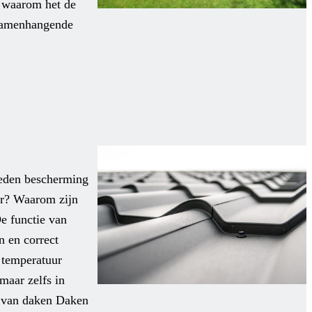
en waarom het de
 samenhangende
ieden bescherming
er? Waarom zijn
e functie van
 en correct
e temperatuur
maar zelfs in
k van daken Daken