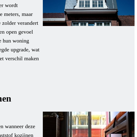
er wordt
te meters, maar
 zolder verandert
een open gevoel
die hun woning
orgde upgrade, wat
het verschil maken
nen
 en wanneer deze
ststof kozijnen