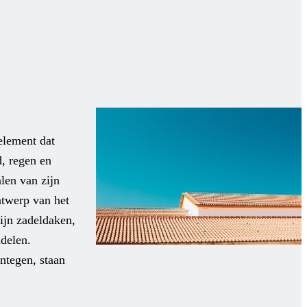
element dat
, regen en
len van zijn
ntwerp van het
ijn zadeldaken,
delen.
egen, staan ​​